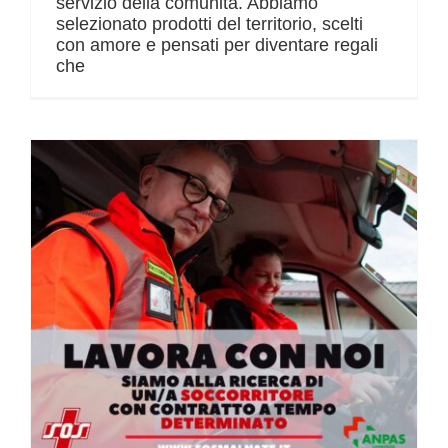
servizio della comunità. Abbiamo
selezionato prodotti del territorio, scelti
con amore e pensati per diventare regali
che
Ricerca soccorritore/soccorritrice con contratto a tempo determinato