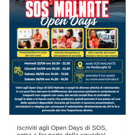
Iscriviti agli Open Days di SOS, entra a far parte della squadra!
Iscriviti agli Open Days di SOS,
entra a far parte della squadra!