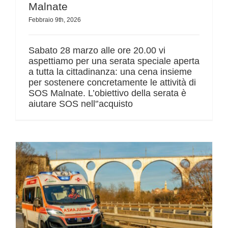
Malnate
Febbraio 9th, 2026
Sabato 28 marzo alle ore 20.00 vi
aspettiamo per una serata speciale aperta
a tutta la cittadinanza: una cena insieme
per sostenere concretamente le attività di
SOS Malnate. L’obiettivo della serata è
aiutare SOS nell'’acquisto
SOS Malnate confermata nel servizio di Emergenza-Urgenza per i prossimi 4 anni