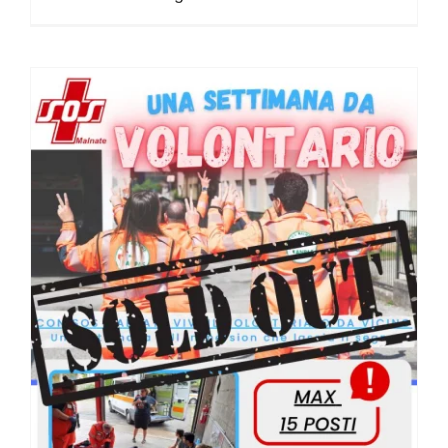
Una settimana da Volontario 2026 – CHIUSE ISCRIZIONI!!