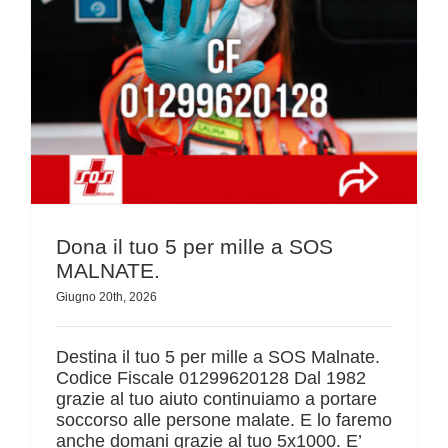
Dona il tuo 5 per mille a SOS MALNATE.
Dona il tuo 5 per mille a SOS
MALNATE.
Giugno 20th, 2026
Destina il tuo 5 per mille a SOS Malnate.
Codice Fiscale 01299620128 Dal 1982
grazie al tuo aiuto continuiamo a portare
soccorso alle persone malate. E lo faremo
anche domani grazie al tuo 5x1000. E’