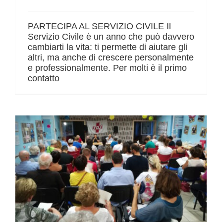
PARTECIPA AL SERVIZIO CIVILE Il
Servizio Civile è un anno che può davvero
cambiarti la vita: ti permette di aiutare gli
altri, ma anche di crescere personalmente
e professionalmente. Per molti è il primo
contatto
Assemblea dei soci – 20 aprile ore 20.30