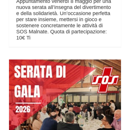
Appuntamento venerdì 8 maggio per una
nuova serata all’insegna del divertimento
e della solidarietà. Un’occasione perfetta
per stare insieme, mettersi in gioco e
sostenere concretamente le attività di
SOS Malnate. Quota di partecipazione:
10€ Ti
Aperte le iscrizioni alla Serata di Gala di venerdì 15 maggio 2026