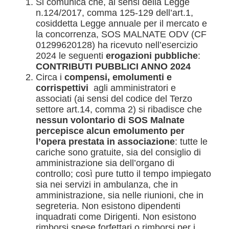
Si comunica che, ai sensi della Legge
n.124/2017, comma 125-129 dell’art.1,
cosiddetta Legge annuale per il mercato e
la concorrenza, SOS MALNATE ODV (CF
01299620128) ha ricevuto nell’esercizio
2024 le seguenti
erogazioni pubbliche
:
CONTRIBUTI PUBBLICI ANNO 2024
Circa i
compensi, emolumenti e
corrispettivi
agli amministratori e
associati (ai sensi del codice del Terzo
settore art.14, comma 2) si ribadisce che
nessun volontario di SOS Malnate
percepisce alcun emolumento per
l’opera prestata in associazione
: tutte le
cariche sono gratuite, sia del consiglio di
amministrazione sia dell’organo di
controllo; così pure tutto il tempo impiegato
sia nei servizi in ambulanza, che in
amministrazione, sia nelle riunioni, che in
segreteria. Non esistono dipendenti
inquadrati come Dirigenti. Non esistono
rimborsi spese forfettari o rimborsi per i