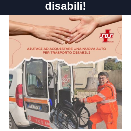
disabili!
CONTATTI
Ingrandisci
immagine