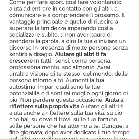
Come per fare sport, così fare volontariato
aiuta ad entrare in contatto con gli altri, a
comunicare e a comprendere il prossimo. Il
vantaggio principale è quello di riuscire a
superare la timidezza imparando così a
socializzare subito, a non aver paura di
prendere la parola, a dire la tua e iniziare un
discorso in presenza di molte persone senza
sentirti a disagio.
Aiutare gli altri ti fa
crescere
In tutti i sensi, come persona,
professionalmente, socialmente. Avrai
un’altra visione di te stesso, del mondo, delle
persone intorno a te. Aumenti la tua
autostima, impari quali sono le tue
potenzialità e ti sentirai meglio ogni giorno di
più. Non perdere questa occasione.
Aiuta a
riflettere sulla propria vita
Aiutare gli altri ti
aiuta anche a riflettere sulla tua vita, su ciò
che hai, su dove ti trovi, sulle tue fortune,
sulle persone che hai attorno a te. Dunque, a
fine giornata, dopo aver dedicato il tuo tempo
agli altri, prenditi 10 minuti per scrivere le tue