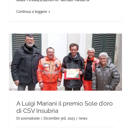
Continua a leggere
A Luigi Mariani il premio Sole d’oro di CSV Insubria
A Luigi Mariani il premio Sole d’oro
di CSV Insubria
Di
sosmalnate
|
Dicembre 3rd, 2023
|
news