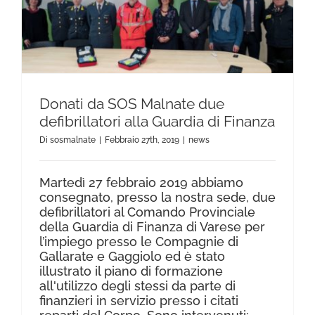
Donati da SOS Malnate due defibrillatori alla Guardia di Finanza
CONTATTI
Donati da SOS Malnate due
defibrillatori alla Guardia di Finanza
Di
sosmalnate
|
Febbraio 27th, 2019
|
news
Martedì 27 febbraio 2019 abbiamo
consegnato, presso la nostra sede, due
defibrillatori al Comando Provinciale
della Guardia di Finanza di Varese per
l’impiego presso le Compagnie di
Gallarate e Gaggiolo ed è stato
illustrato il piano di formazione
all'utilizzo degli stessi da parte di
finanzieri in servizio presso i citati