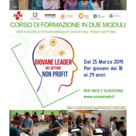
Corso giovane leader del settore non profit – ISCRIZIONI CHIUSE